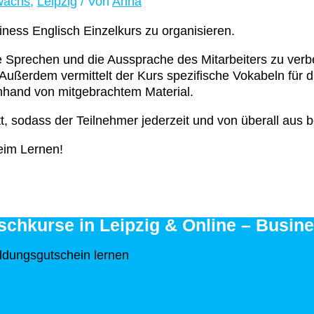
wachs
,
Leipzig
/ Von
Anna
iness Englisch Einzelkurs zu organisieren.
reie Sprechen und die Aussprache des Mitarbeiters zu ve
Außerdem vermittelt der Kurs spezifische Vokabeln für di
anhand von mitgebrachtem Material.
att, sodass der Teilnehmer jederzeit und von überall aus
eim Lernen!
chkurse in Leipzig & Online – Busine