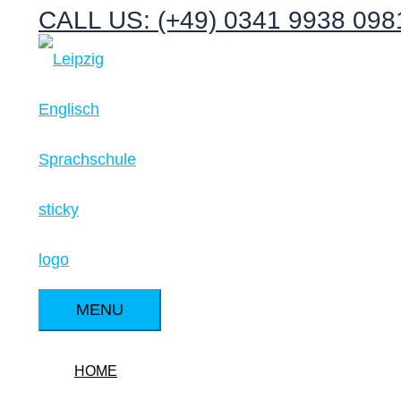
CALL US: (+49) 0341 9938 098
Zum
Inhalt
springen
MENU
MENU
HOME