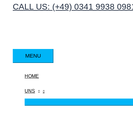
CALL US: (+49) 0341 9938 098
Zum
Inhalt
springen
MENU
MENU
HOME
UNS