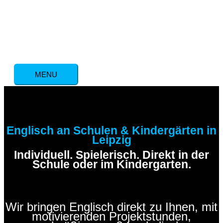
Zum
Inhalt
springen
MENU
MENU
Englisch an Schulen & Kindergärten in
Leipzig
Individuell. Spielerisch. Direkt in der
Schule oder im Kindergarten.
Wir bringen Englisch direkt zu Ihnen, mit
motivierenden Projektstunden,