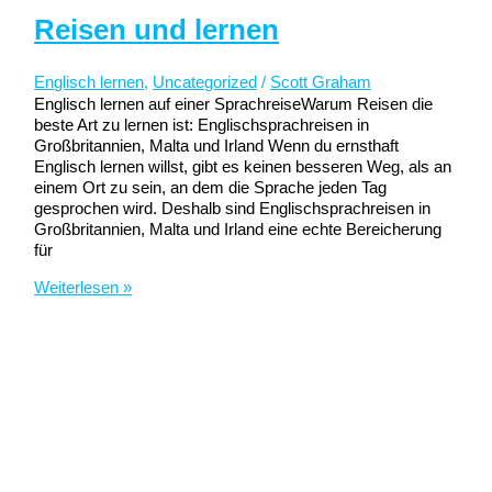
Reisen und lernen
Englisch lernen
,
Uncategorized
/
Scott Graham
Englisch lernen auf einer SprachreiseWarum Reisen die
beste Art zu lernen ist: Englischsprachreisen in
Großbritannien, Malta und Irland Wenn du ernsthaft
Englisch lernen willst, gibt es keinen besseren Weg, als an
einem Ort zu sein, an dem die Sprache jeden Tag
gesprochen wird. Deshalb sind Englischsprachreisen in
Großbritannien, Malta und Irland eine echte Bereicherung
für
Reisen
Weiterlesen »
und
lernen