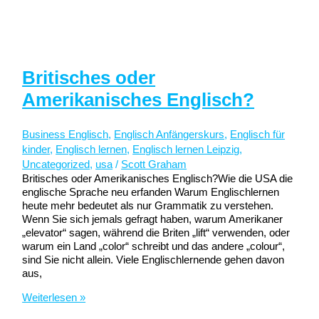
Britisches oder
Amerikanisches Englisch?
Business Englisch
,
Englisch Anfängerskurs
,
Englisch für
kinder
,
Englisch lernen
,
Englisch lernen Leipzig
,
Uncategorized
,
usa
/
Scott Graham
Britisches oder Amerikanisches Englisch?Wie die USA die
englische Sprache neu erfanden Warum Englischlernen
heute mehr bedeutet als nur Grammatik zu verstehen.
Wenn Sie sich jemals gefragt haben, warum Amerikaner
„elevator“ sagen, während die Briten „lift“ verwenden, oder
warum ein Land „color“ schreibt und das andere „colour“,
sind Sie nicht allein. Viele Englischlernende gehen davon
aus,
Britisches
Weiterlesen »
oder