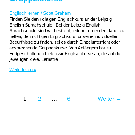
Englisch lernen
/
Scott Graham
Finden Sie den richtigen Englischkurs an der Leipzig
English Sprachschule Bei der Leipzig English
Sprachschule sind wir bestrebt, jedem Lernenden dabei zu
helfen, den richtigen Englischkurs für seine individuellen
Bedürfnisse zu finden, sei es durch Einzelunterricht oder
ansprechende Gruppenkurse. Von Anfängern bis zu
Fortgeschrittenen bieten wir Englischkurse an, die auf die
jeweiligen Ziele, Lernstile
Englisch-
Weiterlesen »
Einzelunterricht
vs.
Gruppenkurse
1
2
…
6
Weiter
→
Leipzig Englisch Sprachschule
Englischkurse in Leipzig & Online –
Business, Alltag, Prüfungen