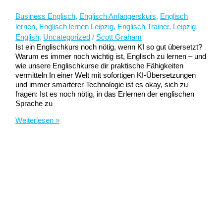
Business Englisch
,
Englisch Anfängerskurs
,
Englisch
lernen
,
Englisch lernen Leipzig
,
Englisch Trainer
,
Leipzig
English
,
Uncategorized
/
Scott Graham
Ist ein Englischkurs noch nötig, wenn KI so gut übersetzt?
Warum es immer noch wichtig ist, Englisch zu lernen – und
wie unsere Englischkurse dir praktische Fähigkeiten
vermitteln In einer Welt mit sofortigen KI-Übersetzungen
und immer smarterer Technologie ist es okay, sich zu
fragen: Ist es noch nötig, in das Erlernen der englischen
Sprache zu
Ist
Weiterlesen »
ein
Englischkurs
noch
nötig