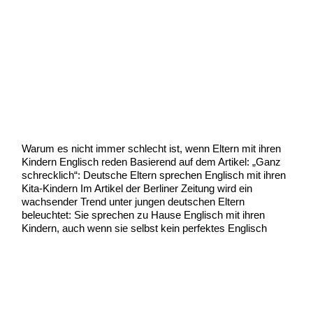
eltern-englisch-mit-kindern
Uncategorized
/
Scott Graham
Warum es nicht immer schlecht ist, wenn Eltern mit ihren
Kindern Englisch reden Basierend auf dem Artikel: „Ganz
schrecklich“: Deutsche Eltern sprechen Englisch mit ihren
Kita-Kindern Im Artikel der Berliner Zeitung wird ein
wachsender Trend unter jungen deutschen Eltern
beleuchtet: Sie sprechen zu Hause Englisch mit ihren
Kindern, auch wenn sie selbst kein perfektes Englisch
eltern-
Weiterlesen »
englisch-
mit-
kindern