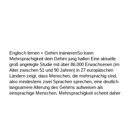
Englisch lernen – Gehirn
trainieren
Uncategorized
/
Scott Graham
Englisch lernen = Gehirn trainierenSo kann
Mehrsprachigkeit dein Gehirn jung halten Eine aktuelle
groß angelegte Studie mit über 86.000 Erwachsenen (im
Alter zwischen 51 und 90 Jahren) in 27 europäischen
Ländern zeigt, dass Menschen, die mehrsprachig sind,
also mindestens zwei Sprachen sprechen, eine deutlich
langsamere Alterung des Gehirns aufweisen als
einsprachige Menschen. Mehrsprachigkeit scheint daher
Englisch
Weiterlesen »
lernen
–
Gehirn
trainieren