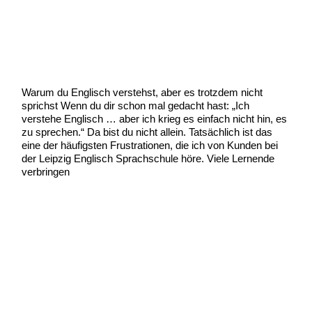
English verstehen aber nicht
sprechen
Uncategorized
/
Scott Graham
Warum du Englisch verstehst, aber es trotzdem nicht
sprichst Wenn du dir schon mal gedacht hast: „Ich
verstehe Englisch … aber ich krieg es einfach nicht hin, es
zu sprechen.“ Da bist du nicht allein. Tatsächlich ist das
eine der häufigsten Frustrationen, die ich von Kunden bei
der Leipzig Englisch Sprachschule höre. Viele Lernende
verbringen
English
Weiterlesen »
verstehen
aber
nicht
sprechen