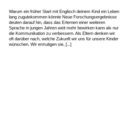
Uncategorized
/
Scott Graham
Warum ein früher Start mit Englisch deinem Kind ein Leben
lang zugutekommen könnte Neue Forschungsergebnisse
deuten darauf hin, dass das Erlernen einer weiteren
Sprache in jungen Jahren weit mehr bewirken kann als nur
die Kommunikation zu verbessern. Als Eltern denken wir
oft darüber nach, welche Zukunft wir uns für unsere Kinder
wünschen. Wir ermutigen sie, [...]
Warum
Weiterlesen »
Kinder
früh
mit
dem
Englischlernen
beginnen
sollten