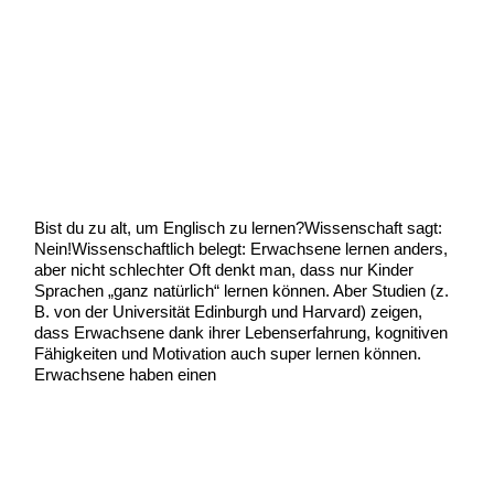
Bist du zu alt, um Englisch zu
lernen?
Uncategorized
/
Scott Graham
Bist du zu alt, um Englisch zu lernen?Wissenschaft sagt:
Nein!Wissenschaftlich belegt: Erwachsene lernen anders,
aber nicht schlechter Oft denkt man, dass nur Kinder
Sprachen „ganz natürlich“ lernen können. Aber Studien (z.
B. von der Universität Edinburgh und Harvard) zeigen,
dass Erwachsene dank ihrer Lebenserfahrung, kognitiven
Fähigkeiten und Motivation auch super lernen können.
Erwachsene haben einen
Bist
Weiterlesen »
du
zu
alt,