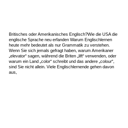
Amerikanisches Englisch?
Business Englisch
,
Englisch Anfängerskurs
,
Englisch für
kinder
,
Englisch lernen
,
Englisch lernen Leipzig
,
Uncategorized
,
usa
/
Scott Graham
Britisches oder Amerikanisches Englisch?Wie die USA die
englische Sprache neu erfanden Warum Englischlernen
heute mehr bedeutet als nur Grammatik zu verstehen.
Wenn Sie sich jemals gefragt haben, warum Amerikaner
„elevator“ sagen, während die Briten „lift“ verwenden, oder
warum ein Land „color“ schreibt und das andere „colour“,
sind Sie nicht allein. Viele Englischlernende gehen davon
aus,
Britisches
Weiterlesen »
oder
Amerikanisches
Englisch?