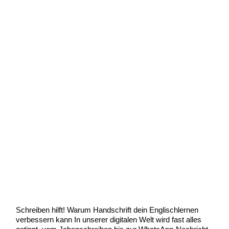
Warum Handschrift dein
Englischlernen verbessern
kann
Uncategorized
/
Scott Graham
Schreiben hilft! Warum Handschrift dein Englischlernen
verbessern kann In unserer digitalen Welt wird fast alles