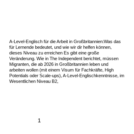
A-Level-Englisch für die Arbeit
in Großbritannien
Uncategorized
/
Scott Graham
A-Level-Englisch für die Arbeit in Großbritannien:Was das
für Lernende bedeutet, und wie wir dir helfen können,
dieses Niveau zu erreichen Es gibt eine große
Veränderung. Wie in The Independent berichtet, müssen
Migranten, die ab 2026 in Großbritannien leben und
arbeiten wollen (mit einem Visum für Fachkräfte, High
Potentials oder Scale-ups), A-Level-Englischkenntnisse, im
Wesentlichen Niveau B2,
A-
Weiterlesen »
Level-
Englisch
für
die
Arbeit
1
2
Weiter
→
in
Großbritannien