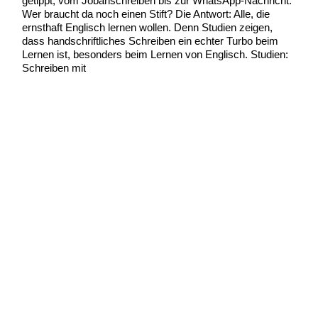
getippt, vom Jobanschreiben bis zur WhatsApp-Nachricht.
Wer braucht da noch einen Stift? Die Antwort: Alle, die
ernsthaft Englisch lernen wollen. Denn Studien zeigen,
dass handschriftliches Schreiben ein echter Turbo beim
Lernen ist, besonders beim Lernen von Englisch. Studien:
Schreiben mit
Warum
Weiterlesen »
Handschrift
dein
Englischlernen
verbessern
kann