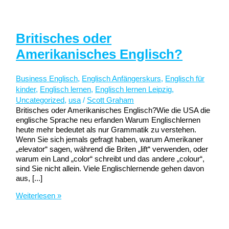
Britisches oder
Amerikanisches Englisch?
Business Englisch
,
Englisch Anfängerskurs
,
Englisch für
kinder
,
Englisch lernen
,
Englisch lernen Leipzig
,
Uncategorized
,
usa
/
Scott Graham
Britisches oder Amerikanisches Englisch?Wie die USA die
englische Sprache neu erfanden Warum Englischlernen
heute mehr bedeutet als nur Grammatik zu verstehen.
Wenn Sie sich jemals gefragt haben, warum Amerikaner
„elevator“ sagen, während die Briten „lift“ verwenden, oder
warum ein Land „color“ schreibt und das andere „colour“,
sind Sie nicht allein. Viele Englischlernende gehen davon
aus, [...]
Britisches
Weiterlesen »
oder
Amerikanisches
Englisch?