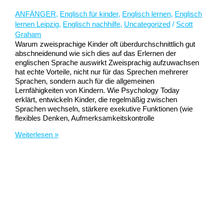
ANFÄNGER
,
Englisch für kinder
,
Englisch lernen
,
Englisch
lernen Leipzig
,
Englisch nachhilfe
,
Uncategorized
/
Scott
Graham
Warum zweisprachige Kinder oft überdurchschnittlich gut
abschneidenund wie sich dies auf das Erlernen der
englischen Sprache auswirkt Zweisprachig aufzuwachsen
hat echte Vorteile, nicht nur für das Sprechen mehrerer
Sprachen, sondern auch für die allgemeinen
Lernfähigkeiten von Kindern. Wie Psychology Today
erklärt, entwickeln Kinder, die regelmäßig zwischen
Sprachen wechseln, stärkere exekutive Funktionen (wie
flexibles Denken, Aufmerksamkeitskontrolle
Warum
Weiterlesen »
zweisprachige
Kinder
besser
lernen