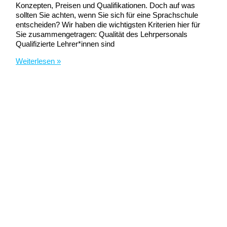
Konzepten, Preisen und Qualifikationen. Doch auf was
sollten Sie achten, wenn Sie sich für eine Sprachschule
entscheiden? Wir haben die wichtigsten Kriterien hier für
Sie zusammengetragen: Qualität des Lehrpersonals
Qualifizierte Lehrer*innen sind
6
Weiterlesen »
Dinge,
die
man
bei
der
Auswahl
der
richtigen
Sprachschule
beachten
sollte