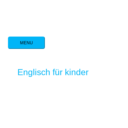
Zum
Inhalt
springen
MENU
MENU
Englisch für kinder