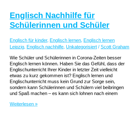
Englisch Nachhilfe für
Schülerinnen und Schüler
Englisch für kinder
,
Englisch lernen
,
Englisch lernen
Leipzig
,
Englisch nachhilfe
,
Unkategorisiert
/
Scott Graham
Wie Schüler und Schülerinnen in Corona-Zeiten besser
Englisch lernen können. Haben Sie das Gefühl, dass der
Englischunterricht Ihrer Kinder in letzter Zeit vielleicht
etwas zu kurz gekommen ist? Englisch lernen und
Englischunterricht muss kein Grund zur Sorge sein,
sondern kann Schülerinnen und Schülern viel beibringen
und Spaß machen – es kann sich lohnen nach einem
Englisch
Weiterlesen »
Nachhilfe
für
Schülerinnen
Leipzig Englisch Sprachschule
und
Englischkurse in Leipzig & Online –
Schüler
Business, Alltag, Prüfungen